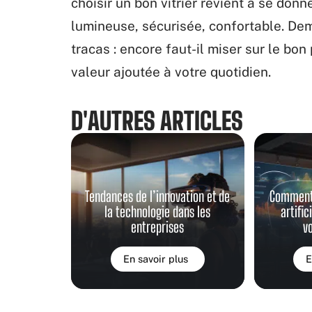
choisir un bon vitrier revient à se don
lumineuse, sécurisée, confortable. Dem
tracas : encore faut-il miser sur le bon 
valeur ajoutée à votre quotidien.
D'AUTRES ARTICLES
Tendances de l’innovation et de
Comment u
la technologie dans les
artific
entreprises
v
En savoir plus
E