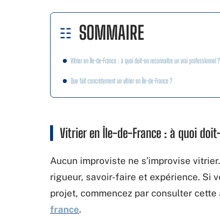
SOMMAIRE
Vitrier en Île-de-France : à quoi doit-on reconnaître un vrai professionnel ?
Que fait concrètement un vitrier en Île-de-France ?
Vitrier en Île-de-France : à quoi doi
Aucun improviste ne s’improvise vitrier
rigueur, savoir-faire et expérience. Si 
projet, commencez par consulter cette
france
.