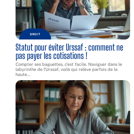
DROIT
Statut pour éviter Urssaf : comment ne
pas payer les cotisations !
Compter ses baguettes, c’est facile. Naviguer dans le
labyrinthe de l’Urssaf, voilà qui relève parfois de la
haute
…