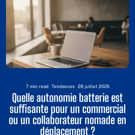
7 min read
Tendances
28 juillet 2026
t
Quelle autonomie batterie est
suffisante pour un commercial
ou un collaborateur nomade en
déplacement ?