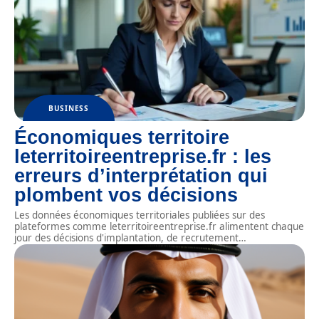
BUSINESS
Économiques territoire
leterritoireentreprise.fr : les
erreurs d’interprétation qui
plombent vos décisions
Les données économiques territoriales publiées sur des
plateformes comme leterritoireentreprise.fr alimentent chaque
jour des décisions d'implantation, de recrutement
…