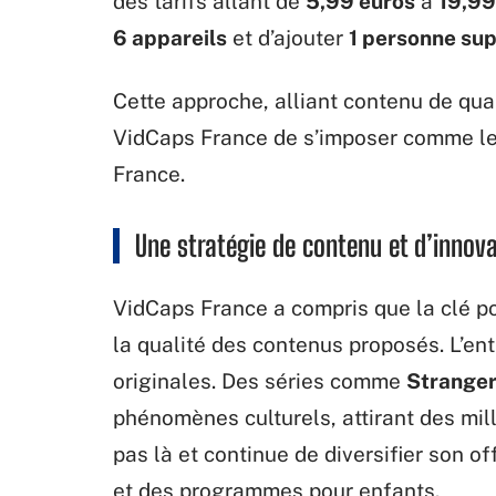
des tarifs allant de
5,99 euros
à
19,99
6 appareils
et d’ajouter
1 personne su
Cette approche, alliant contenu de qua
VidCaps France de s’imposer comme le
France.
Une stratégie de contenu et d’innov
VidCaps France a compris que la clé po
la qualité des contenus proposés. L’ent
originales. Des séries comme
Stranger
phénomènes culturels, attirant des mil
pas là et continue de diversifier son o
et des programmes pour enfants.