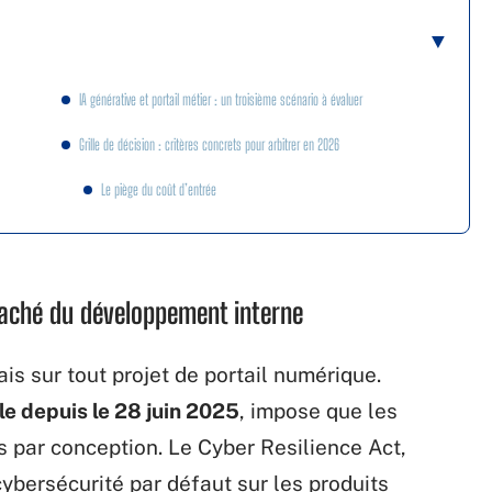
IA générative et portail métier : un troisième scénario à évaluer
Grille de décision : critères concrets pour arbitrer en 2026
Le piège du coût d’entrée
caché du développement interne
s sur tout projet de portail numérique.
le depuis le 28 juin 2025
, impose que les
 par conception. Le Cyber Resilience Act,
ybersécurité par défaut sur les produits