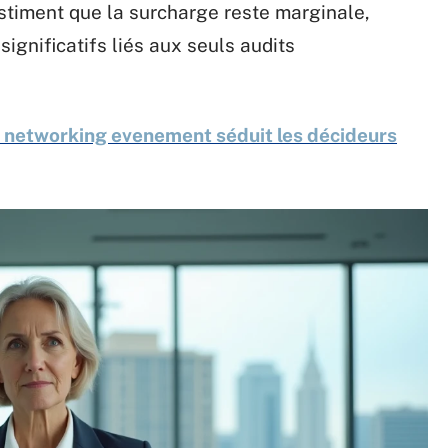
estiment que la surcharge reste marginale,
ignificatifs liés aux seuls audits
 networking evenement séduit les décideurs