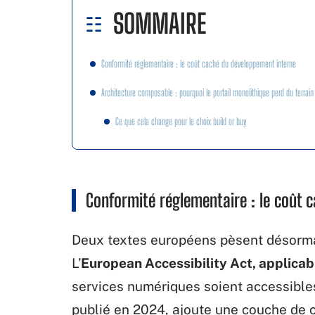
SOMMAIRE
Conformité réglementaire : le coût caché du développement interne
Architecture composable : pourquoi le portail monolithique perd du terrain
Ce que cela change pour le choix build or buy
Conformité réglementaire : le coût 
Deux textes européens pèsent désormai
L’
European Accessibility Act, applicab
services numériques soient accessibles
publié en 2024, ajoute une couche de c