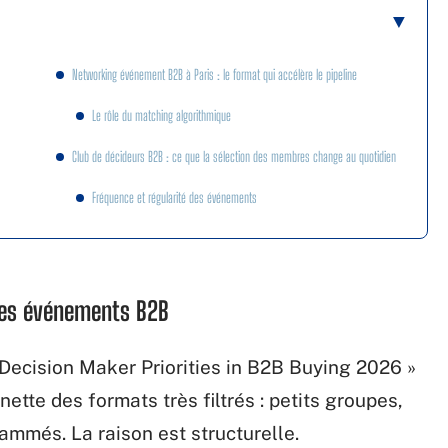
Networking événement B2B à Paris : le format qui accélère le pipeline
Le rôle du matching algorithmique
Club de décideurs B2B : ce que la sélection des membres change au quotidien
Fréquence et régularité des événements
e les événements B2B
 Decision Maker Priorities in B2B Buying 2026 »
tte des formats très filtrés : petits groupes,
mmés. La raison est structurelle.