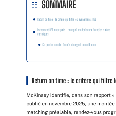
SOMMAIRE
Return on time : le critère qui filtre les événements B2B
Événement B2B entre pairs : pourquoi les décideurs fuient les salons
classiques
Ce que les cercles fermés changent concrètement
Return on time : le critère qui filtr
McKinsey identifie, dans son rapport «
publié en novembre 2025, une montée ne
matching préalable, rendez-vous progra