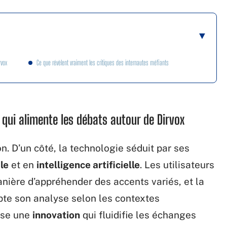
rvox
Ce que révèlent vraiment les critiques des internautes méfiants
e qui alimente les débats autour de Dirvox
on. D’un côté, la technologie séduit par ses
le
et en
intelligence artificielle
. Les utilisateurs
anière d’appréhender des accents variés, et la
apte son analyse selon les contextes
lise une
innovation
qui fluidifie les échanges