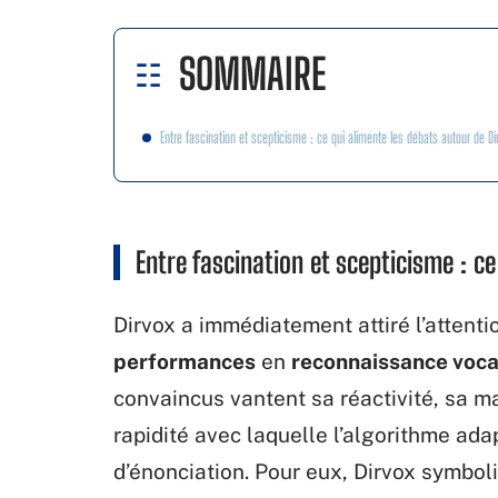
SOMMAIRE
Entre fascination et scepticisme : ce qui alimente les débats autour de Di
Entre fascination et scepticisme : c
Dirvox a immédiatement attiré l’attenti
performances
en
reconnaissance voca
convaincus vantent sa réactivité, sa m
rapidité avec laquelle l’algorithme ad
d’énonciation. Pour eux, Dirvox symbo