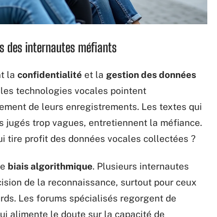
es des internautes méfiants
nt la
confidentialité
et la
gestion des données
à les technologies vocales pointent
itement de leurs enregistrements. Les textes qui
ois jugés trop vagues, entretiennent la méfiance.
ui tire profit des données vocales collectées ?
le
biais algorithmique
. Plusieurs internautes
cision de la reconnaissance, surtout pour ceux
dards. Les forums spécialisés regorgent de
qui alimente le doute sur la capacité de