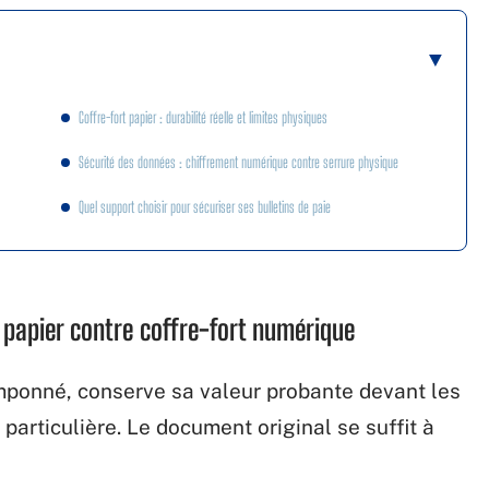
Coffre-fort papier : durabilité réelle et limites physiques
Sécurité des données : chiffrement numérique contre serrure physique
Quel support choisir pour sécuriser ses bulletins de paie
: papier contre coffre-fort numérique
amponné, conserve sa valeur probante devant les
articulière. Le document original se suffit à