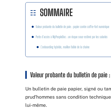
SOMMAIRE
Valeur probante du bulletin de paie : papier contre coffre-fort numérique
Perte d’accès à MyPeopleDoc : un risque sous-estimé par les salariés
L’onboarding hybride, maillon faible de la chaîne
Valeur probante du bulletin de paie 
Un bulletin de paie papier, signé ou t
prud’hommes sans condition technique p
lui-même.